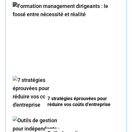
f
o
r
Formation management dirigeants : le fossé
:
entre nécessité et réalité
7 stratégies éprouvées pour
réduire vos coûts d’entreprise