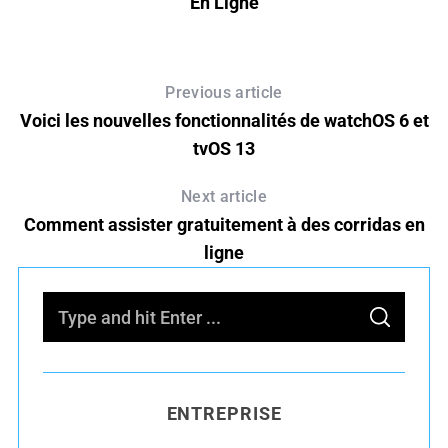
En Ligne
Previous article
Voici les nouvelles fonctionnalités de watchOS 6 et
tvOS 13
Next article
Comment assister gratuitement à des corridas en
ligne
S
S
e
E
A
R
a
C
H
r
ENTREPRISE
c
h