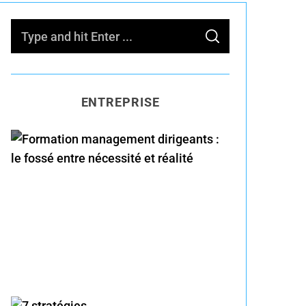
S
S
e
E
A
R
a
C
H
r
ENTREPRISE
c
h
f
o
Formation management
r
dirigeants : le fossé entre
:
nécessité et réalité