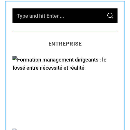
S
S
e
E
A
R
a
C
H
r
ENTREPRISE
c
h
f
o
r
Formation management dirigeants : le fossé
:
entre nécessité et réalité