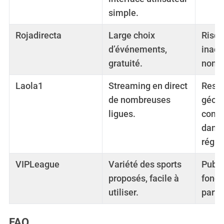
S
simple.
e
a
Rojadirecta
Large choix
Risqu
r
c
d’événements,
inacti
h
gratuité.
non g
f
o
Laola1
Streaming en direct
Restr
r
de nombreuses
géogr
:
ligues.
conte
dans 
régio
VIPLeague
Variété des sports
Public
proposés, facile à
fonct
utiliser.
parfo
FAQ