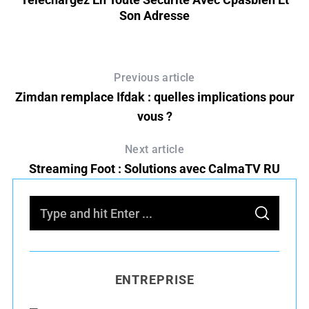
Son Adresse
Previous article
Zimdan remplace Ifdak : quelles implications pour
vous ?
Next article
Streaming Foot : Solutions avec CalmaTV RU
S
S
e
E
A
R
a
C
H
r
ENTREPRISE
c
h