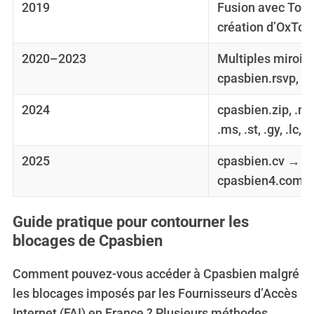
2019
Fusion avec Tor
création d’OxTor
2020–2023
Multiples miroirs
cpasbien.rsvp, .fu
2024
cpasbien.zip, .moe
.ms, .st, .gy, .lc, .
2025
cpasbien.cv → p
cpasbien4.com
Guide pratique pour contourner les
blocages de Cpasbien
Comment pouvez-vous accéder à Cpasbien malgré
les blocages imposés par les Fournisseurs d’Accès
Internet (FAI) en France ? Plusieurs méthodes