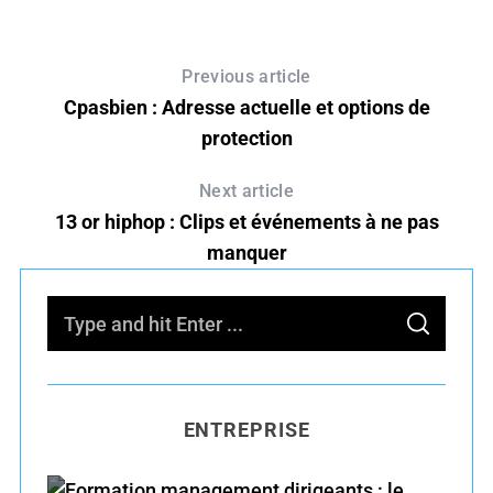
Previous article
Cpasbien : Adresse actuelle et options de
protection
Next article
13 or hiphop : Clips et événements à ne pas
manquer
S
S
e
E
A
R
a
C
H
r
ENTREPRISE
c
h