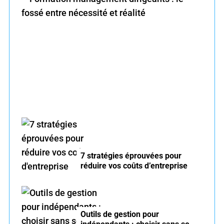
f
o
r
Formation management dirigeants : le fossé
:
entre nécessité et réalité
7 stratégies éprouvées pour
réduire vos coûts d’entreprise
Outils de gestion pour