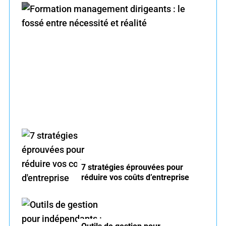
f
o
r
Formation management dirigeants : le fossé
:
entre nécessité et réalité
7 stratégies éprouvées pour
réduire vos coûts d’entreprise