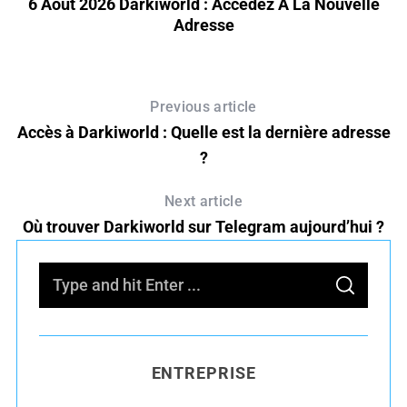
6 Août 2026 Darkiworld : Accédez À La Nouvelle
Adresse
Previous article
Accès à Darkiworld : Quelle est la dernière adresse
?
Next article
Où trouver Darkiworld sur Telegram aujourd’hui ?
S
S
e
E
A
R
a
C
H
r
ENTREPRISE
c
h