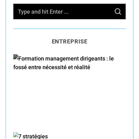
S
S
e
E
A
R
a
C
H
r
ENTREPRISE
c
h
f
o
r
Formation management dirigeants : le fossé
:
entre nécessité et réalité