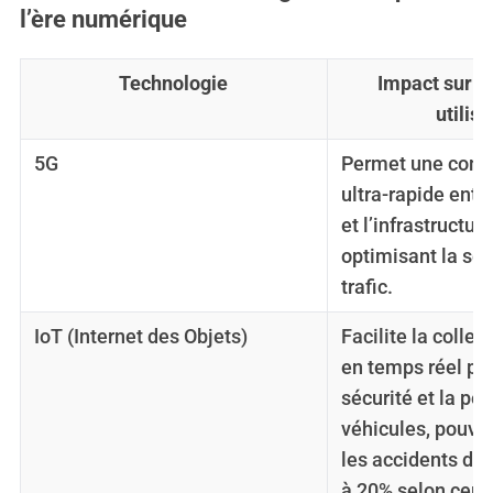
l’ère numérique
Technologie
Impact sur l
utilis
5G
Permet une com
ultra-rapide entr
et l’infrastructure
optimisant la sécu
trafic.
IoT (Internet des Objets)
Facilite la colle
en temps réel pou
sécurité et la p
véhicules, pouvan
les accidents de 
à 20% selon cert