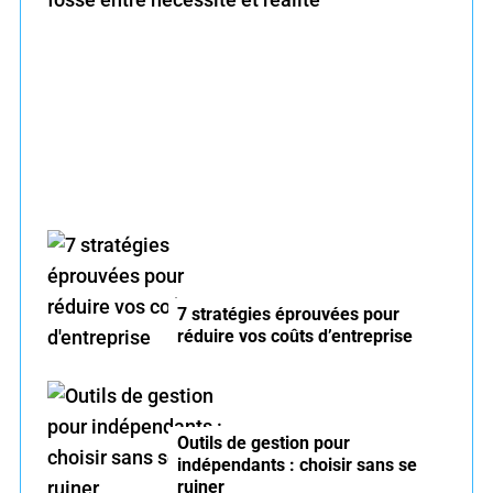
o
r
Formation management dirigeants : le fossé
:
entre nécessité et réalité
7 stratégies éprouvées pour
réduire vos coûts d’entreprise
Outils de gestion pour
indépendants : choisir sans se
ruiner