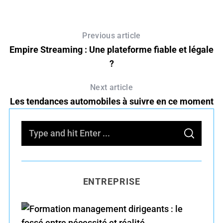
Previous article
Empire Streaming : Une plateforme fiable et légale
?
Next article
Les tendances automobiles à suivre en ce moment
S
S
e
E
A
R
a
C
H
r
ENTREPRISE
c
h
f