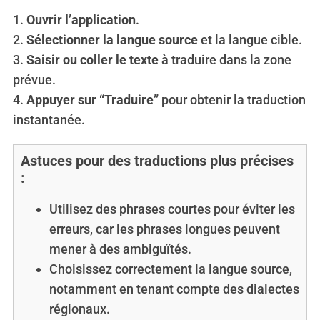
1.
Ouvrir l’application
.
2.
Sélectionner la langue source
et la langue cible.
3.
Saisir ou coller le texte
à traduire dans la zone
S
prévue.
e
4.
Appuyer sur “Traduire”
pour obtenir la traduction
a
r
instantanée.
c
h
Astuces pour des traductions plus précises
f
:
o
r
Utilisez des phrases courtes pour éviter les
:
erreurs, car les phrases longues peuvent
mener à des ambiguïtés.
Choisissez correctement la langue source,
notamment en tenant compte des dialectes
régionaux.