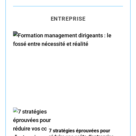
R
a
C
H
r
ENTREPRISE
c
h
f
o
r
Formation management dirigeants : le fossé
:
entre nécessité et réalité
7 stratégies éprouvées pour