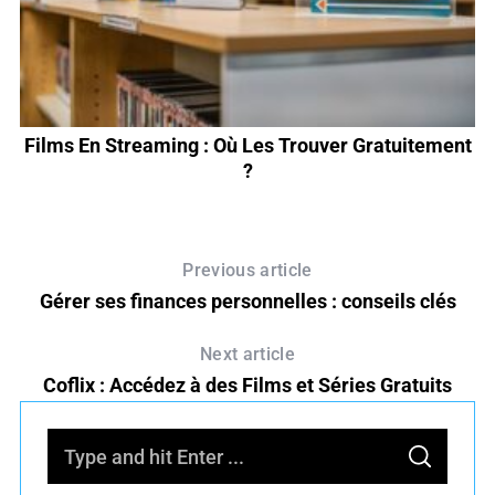
Films En Streaming : Où Les Trouver Gratuitement
F
?
Previous article
Gérer ses finances personnelles : conseils clés
Next article
Coflix : Accédez à des Films et Séries Gratuits
S
S
e
E
A