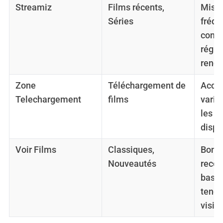
Streamiz
Films récents,
Mises
Séries
fréqu
cont
régul
renou
Zone
Téléchargement de
Accès
Telechargement
films
varié
les
2 
dispo
Voir Films
Classiques,
Bonn
Nouveautés
reco
basée
tenda
visio