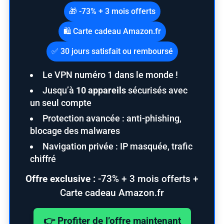
🎁 -73% + 3 mois offerts
🛍️ Carte cadeau Amazon.fr
✅ 30 jours satisfait ou remboursé
Le VPN numéro 1 dans le monde !
S
Jusqu’à
10 appareils
sécurisés avec
e
a
un seul compte
r
Protection avancée : anti-phishing,
c
blocage des malwares
h
Navigation privée : IP masquée, trafic
f
o
chiffré
r
Offre exclusive :
-73% + 3 mois offerts +
:
Carte cadeau Amazon.fr
👉 Profiter de l’offre maintenant