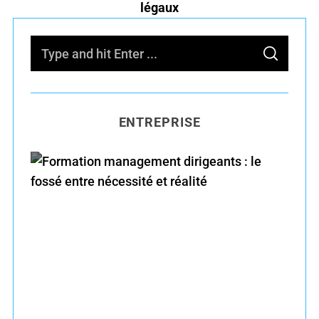
légaux
S
S
e
E
A
R
a
C
H
r
ENTREPRISE
c
h
f
o
r
Formation management dirigeants : le fossé
:
entre nécessité et réalité