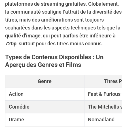
plateformes de streaming gratuites. Globalement,
la communauté souligne l’attrait de la diversité des
titres, mais des améliorations sont toujours
souhaitées dans les aspects techniques tels que la
qualité d’image
, qui peut parfois être inférieure à
720p
, surtout pour des titres moins connus.
Types de Contenus Disponibles : Un
Aperçu des Genres et Films
S
e
Genre
Titres Po
a
r
Action
Fast & Furious 9
c
h
Comédie
The Mitchells vs
f
o
Drame
Nomadland
r