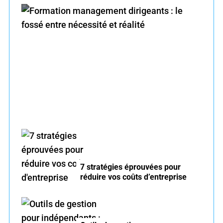
f
o
r
Formation management dirigeants : le fossé
:
entre nécessité et réalité
7 stratégies éprouvées pour
réduire vos coûts d’entreprise