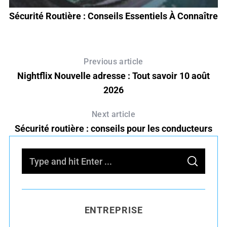
Sécurité Routière : Conseils Essentiels À Connaître
Previous article
Nightflix Nouvelle adresse : Tout savoir 10 août
2026
Next article
Sécurité routière : conseils pour les conducteurs
S
S
e
E
A
R
a
C
H
r
ENTREPRISE
c
h