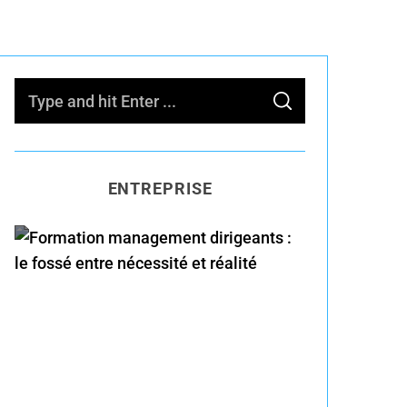
S
S
e
E
A
R
a
C
H
r
ENTREPRISE
c
h
f
o
Formation management
r
dirigeants : le fossé entre
:
nécessité et réalité