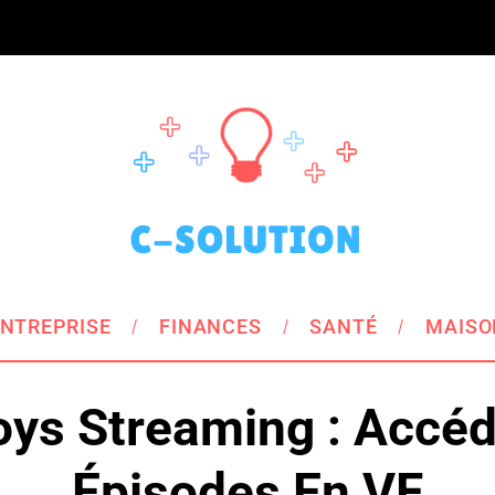
NTREPRISE
FINANCES
SANTÉ
MAISO
ys Streaming : Accé
Épisodes En VF