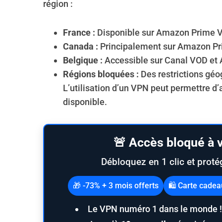
région :
France :
Disponible sur Amazon Prime V
Canada :
Principalement sur Amazon Pr
S
Belgique :
Accessible sur Canal VOD et 
e
a
Régions bloquées :
Des restrictions géo
r
L’utilisation d’un VPN peut permettre d’
c
disponible.
h
f
o
r
🚨 Accès bloqué à v
:
Débloquez en 1 clic et proté
🎁 -73% + 3 mois offerts
🛍️ Carte cade
Le VPN numéro 1 dans le monde !