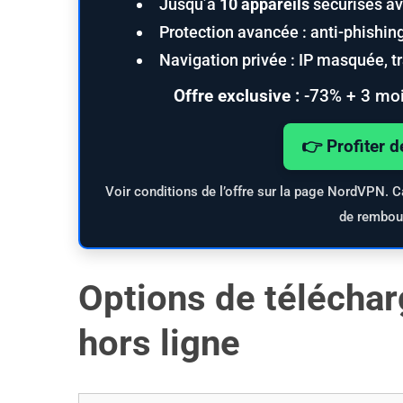
Jusqu’à
10 appareils
sécurisés av
Protection avancée : anti-phishi
Navigation privée : IP masquée, tra
Offre exclusive :
-73% + 3 moi
👉 Profiter d
Voir conditions de l’offre sur la page NordVPN. C
de rembou
Options de télécha
hors ligne