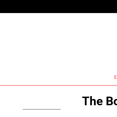
E
The Bo