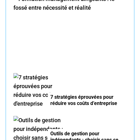
f
o
r
Formation management dirigeants : le fossé
:
entre nécessité et réalité
7 stratégies éprouvées pour
réduire vos coûts d’entreprise
Outils de gestion pour
indépendants : choisir sans se