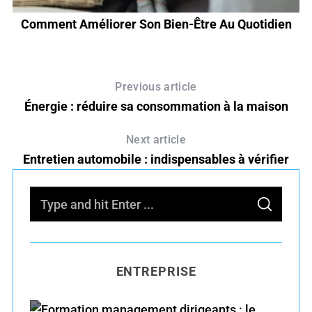
Comment Améliorer Son Bien-Être Au Quotidien
Previous article
Énergie : réduire sa consommation à la maison
Next article
Entretien automobile : indispensables à vérifier
S
S
e
E
A
R
a
C
H
r
ENTREPRISE
c
h