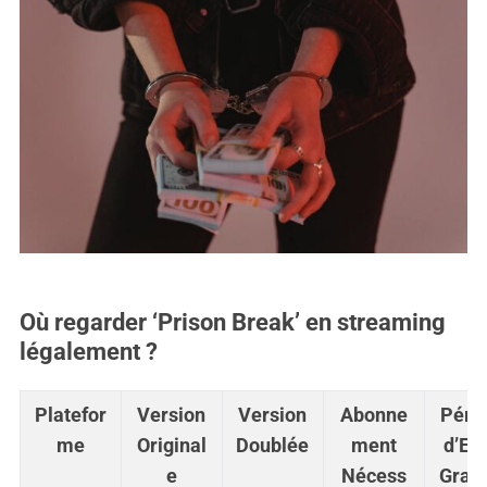
Où regarder ‘Prison Break’ en streaming
légalement ?
Platefor
Version
Version
Abonne
Péri
me
Original
Doublée
ment
d’Es
e
Nécess
Gratu