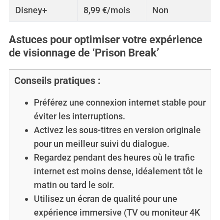
Disney+
8,99 €/mois
Non
Astuces pour optimiser votre expérience
S
de visionnage de ‘Prison Break’
e
a
r
Conseils pratiques :
c
h
Préférez une connexion internet stable pour
f
éviter les interruptions.
o
r
Activez les sous-titres en version originale
:
pour un meilleur suivi du dialogue.
Regardez pendant des heures où le trafic
internet est moins dense, idéalement tôt le
matin ou tard le soir.
Utilisez un écran de qualité pour une
expérience immersive (TV ou moniteur 4K