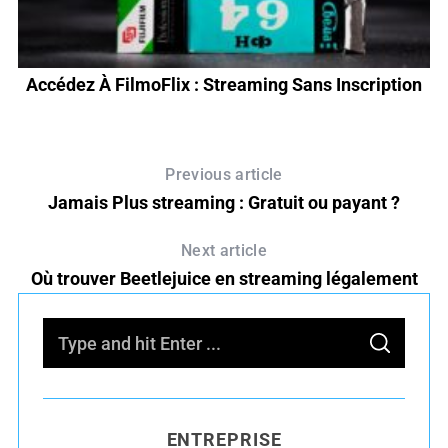
Accédez À FilmoFlix : Streaming Sans Inscription
Previous article
Jamais Plus streaming : Gratuit ou payant ?
Next article
Où trouver Beetlejuice en streaming légalement
S
S
e
E
A
R
a
C
H
r
ENTREPRISE
c