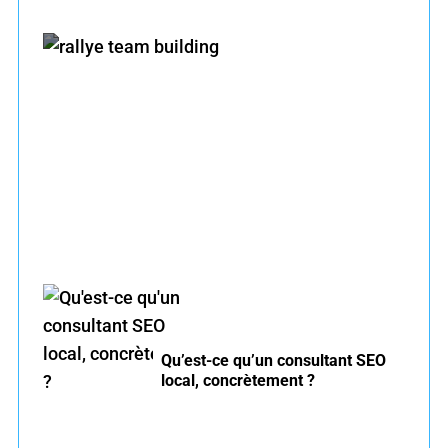
h
f
o
r
Comment intégrer un rallye team building
:
dans un séminaire de deux jours ?
Qu’est-ce qu’un consultant SEO
local, concrètement ?