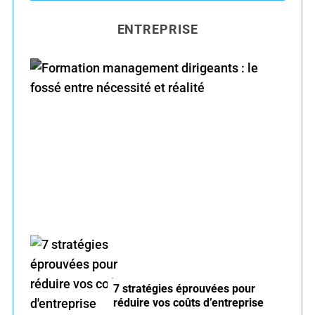
H
r
ENTREPRISE
c
h
f
o
r
Formation management dirigeants : le fossé
:
entre nécessité et réalité
7 stratégies éprouvées pour
réduire vos coûts d’entreprise