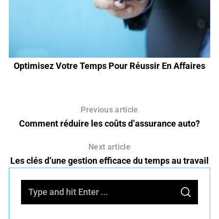
Optimisez Votre Temps Pour Réussir En Affaires
G
Previous article
Comment réduire les coûts d’assurance auto?
Next article
Les clés d’une gestion efficace du temps au travail
S
S
e
E
A
R
a
C