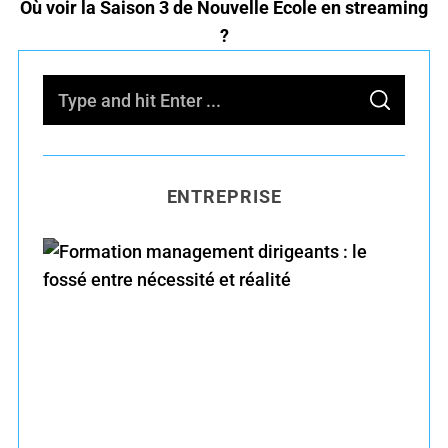
Où voir la Saison 3 de Nouvelle École en streaming
?
S
S
e
E
A
R
a
C
H
r
ENTREPRISE
c
h
f
o
r
Formation management dirigeants : le fossé
:
entre nécessité et réalité