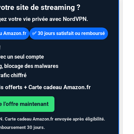
otre site de streaming ?
gez votre vie privée avec NordVPN.
au Amazon.fr
✅ 30 jours satisfait ou remboursé
!
ec un seul compte
ng, blocage des malwares
afic chiffré
s offerts + Carte cadeau Amazon.fr
e l’offre maintenant
PN. Carte cadeau Amazon.fr envoyée après éligibilité.
mboursement 30 jours.