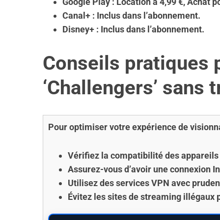
Google Play :
Location
à 4,99 €,
Achat
po
Canal+ :
Inclus
dans l’abonnement.
Disney+ :
Inclus
dans l’abonnement.
S
Conseils pratiques 
e
a
‘Challengers’ sans t
r
c
h
f
Pour optimiser votre expérience de visionn
o
r
:
Vérifiez la compatibilité des appareils
Assurez-vous d’avoir une connexion In
Utilisez des services VPN avec pruden
Évitez les sites de streaming illégaux 