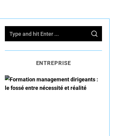
S
S
e
E
A
R
a
C
H
r
ENTREPRISE
c
h
f
o
Formation management
r
dirigeants : le fossé entre
:
nécessité et réalité