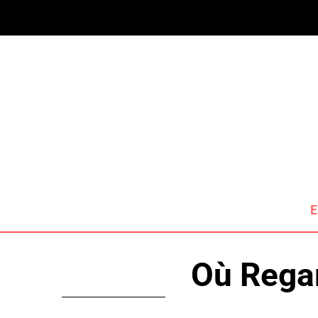
E
Où Regar