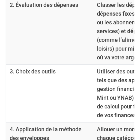
2. Évaluation des dépenses
Classer les dépe
dépenses fixes
(
ou les abonneme
services) et
dépe
(comme l’aliment
loisirs) pour mi
où va votre argen
3. Choix des outils
Utiliser des outi
tels que des appl
gestion financi
Mint ou YNAB) ou
de calcul pour faci
de vos finances.
4. Application de la méthode
Allouer un montan
des enveloppes
chaque catégori