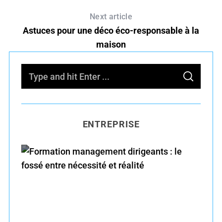
Next article
Astuces pour une déco éco-responsable à la
maison
S
S
e
E
A
R
a
C
H
r
ENTREPRISE
c
h
f
o
r
Formation management dirigeants : le fossé
:
entre nécessité et réalité