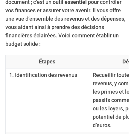
document ; c’est un
outil essentiel
pour contrôler
vos finances et assurer votre avenir. Il vous offre
une vue d’ensemble des
revenus
et des
dépenses
,
vous aidant ainsi à prendre des décisions
financières éclairées. Voici comment établir un
budget solide :
Étapes
Déta
1. Identification des revenus
Recueillir toutes
revenus, y compri
les primes et les
passifs comme l
ou les loyers, pou
potentiel de plus
d’euros.