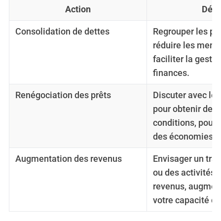
Action
Déta
Consolidation de dettes
Regrouper les pr
réduire les mensu
faciliter la gesti
finances.
Renégociation des prêts
Discuter avec les
pour obtenir de m
conditions, pouv
des économies si
Augmentation des revenus
Envisager un trav
ou des activités 
revenus, augment
votre capacité d’