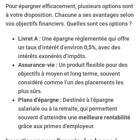
Pour épargner efficacement, plusieurs options sont
à votre disposition. Chacune a ses avantages selon
vos objectifs financiers. Quelles sont ces options ?
Livret A :
Une épargne réglementée qui offre
un taux d’intérêt d’environ
0,5%
, avec des
intérêts exonérés d’impôts.
Assurance-vie :
Un produit flexible pour des
objectifs à moyen et long terme, souvent
S
e
considéré comme l’un des placements les
a
plus sûrs.
r
Plans d’épargne :
Destinés à l’épargne
c
salariale ou à la retraite, qui permettent
h
f
souvent d’atteindre une
meilleure rentabilité
o
grâce aux primes d’employeur.
r
: