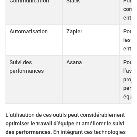
Communication
Slack
Pour f
comm
entre
Automatisation
Zapier
Pour 
les fl
entre
Suivi des
Asana
Pour 
performances
l’ava
proje
perf
équip
L’utilisation de ces outils peut considérablement
optimiser le travail d’équipe
et améliorer le
suivi
des performances
. En intégrant ces technologies