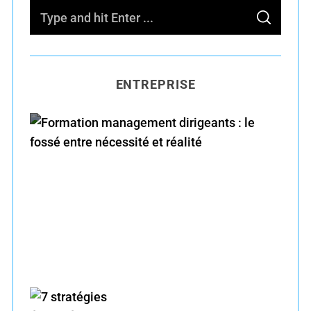
S
S
e
E
A
R
a
C
H
r
ENTREPRISE
c
h
f
o
r
Formation management dirigeants : le fossé
:
entre nécessité et réalité