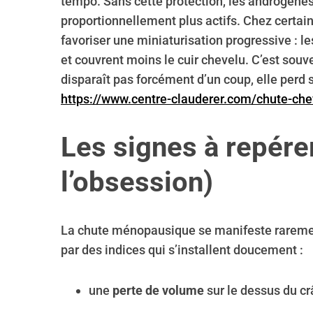
tempo. Sans cette protection, les androgène
proportionnellement plus actifs. Chez certain
favoriser une miniaturisation progressive : le
et couvrent moins le cuir chevelu. C’est souve
S
disparaît pas forcément d’un coup, elle perd 
e
https://www.centre-clauderer.com/chute-ch
a
r
c
Les signes à repére
h
f
l’obsession)
o
r
:
La chute ménopausique se manifeste rarement 
par des indices qui s’installent doucement :
une
perte de volume
sur le dessus du cr