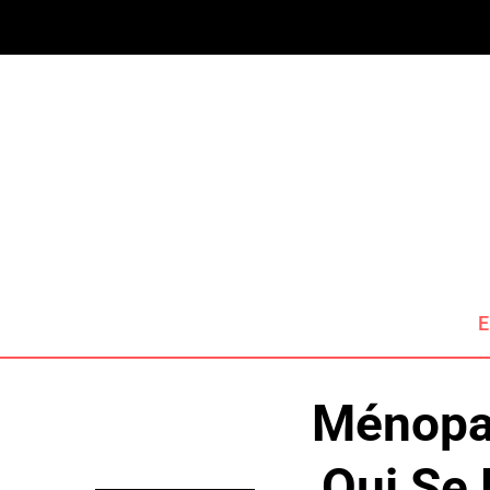
E
Ménopau
Qui Se