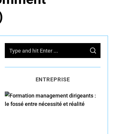
)
S
S
e
E
A
R
a
C
H
r
ENTREPRISE
c
h
f
o
Formation management
r
dirigeants : le fossé entre
:
nécessité et réalité