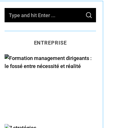
S
S
e
E
A
R
a
C
H
r
ENTREPRISE
c
h
f
o
Formation management
r
dirigeants : le fossé entre
:
nécessité et réalité