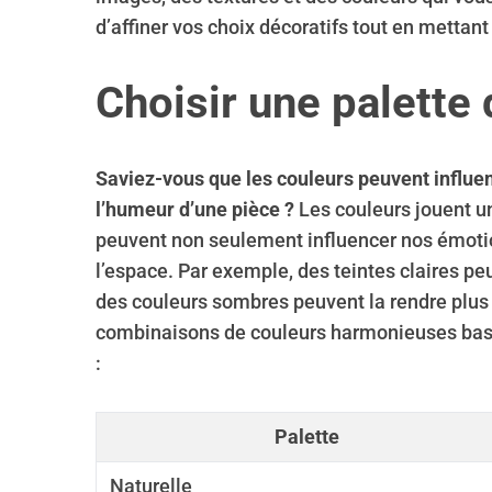
d’affiner vos choix décoratifs tout en mettant
Choisir une palette
S
e
a
Saviez-vous que les couleurs peuvent influe
r
l’humeur d’une pièce ?
Les couleurs jouent un
c
h
peuvent non seulement influencer nos émoti
f
l’espace. Par exemple, des teintes claires pe
o
des couleurs sombres peuvent la rendre plus 
r
combinaisons de couleurs harmonieuses basé
:
:
Palette
Naturelle