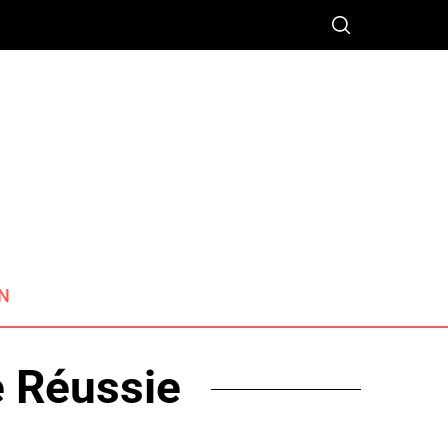
N
e Réussie