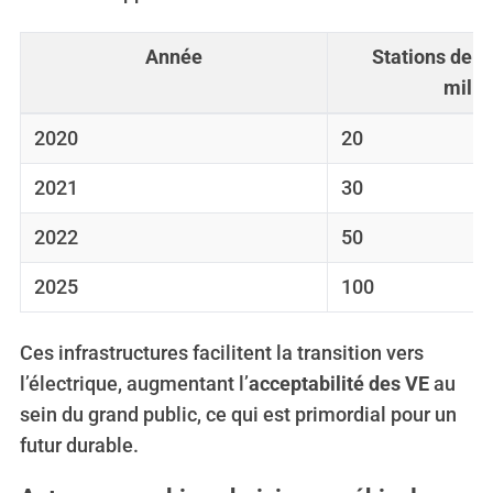
Année
Stations de r
milli
2020
20
2021
30
2022
50
2025
100
Ces infrastructures facilitent la transition vers
l’électrique, augmentant l’
acceptabilité des VE
au
sein du grand public, ce qui est primordial pour un
futur durable.