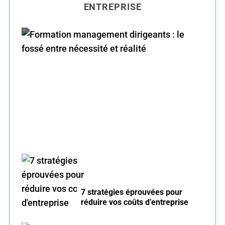
ENTREPRISE
c
h
f
o
r
Formation management dirigeants : le fossé
:
entre nécessité et réalité
7 stratégies éprouvées pour
réduire vos coûts d’entreprise