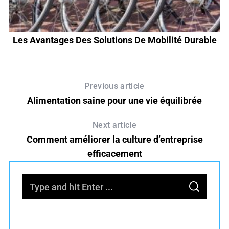
e
Les Avantages Des Solutions De Mobilité Durable
Previous article
Alimentation saine pour une vie équilibrée
Next article
Comment améliorer la culture d’entreprise
efficacement
S
S
e
E
A
R
a
C
H
r