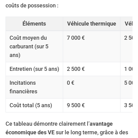
coûts de possession :
Éléments
Véhicule thermique
Véhic
Coût moyen du
7 000 €
2 500
carburant (sur 5
ans)
Entretien (sur 5 ans)
2 500 €
1 000
Incitations
0 €
5 000
financières
Coût total (5 ans)
9 500 €
3 500
Ce tableau démontre clairement l’
avantage
économique des VE
sur le long terme, grâce à des