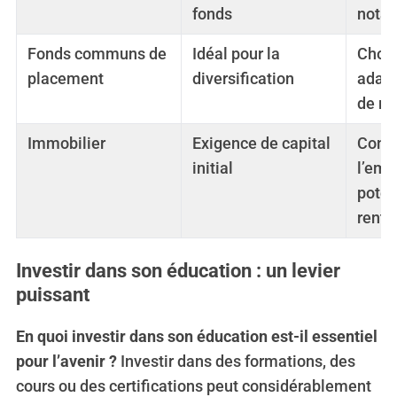
fonds
notat
Fonds communs de
Idéal pour la
Chois
placement
diversification
adapt
de ri
Immobilier
Exigence de capital
Consi
initial
l’emp
poten
renta
Investir dans son éducation : un levier
puissant
En quoi investir dans son éducation est-il essentiel
pour l’avenir ?
Investir dans des formations, des
cours ou des certifications peut considérablement