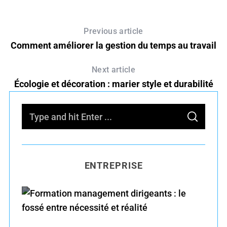
Previous article
Comment améliorer la gestion du temps au travail
Next article
Écologie et décoration : marier style et durabilité
S
S
e
E
A
R
a
C
H
r
ENTREPRISE
c
h
f
o
r