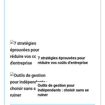
Formation management dirigeants : le fossé
:
entre nécessité et réalité
7 stratégies éprouvées pour
réduire vos coûts d’entreprise
Outils de gestion pour
indépendants : choisir sans se
ruiner