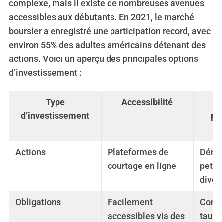
complexe, mais il existe de nombreuses avenues
accessibles aux débutants. En 2021, le marché
boursier a enregistré une participation record, avec
environ 55% des adultes américains détenant des
actions. Voici un aperçu des principales options
d’investissement :
S
Type
Accessibilité
e
d’investissement
pr
a
r
c
Actions
Plateformes de
Démar
h
f
courtage en ligne
petit
o
divers
r
:
Obligations
Facilement
Comp
accessibles via des
taux d