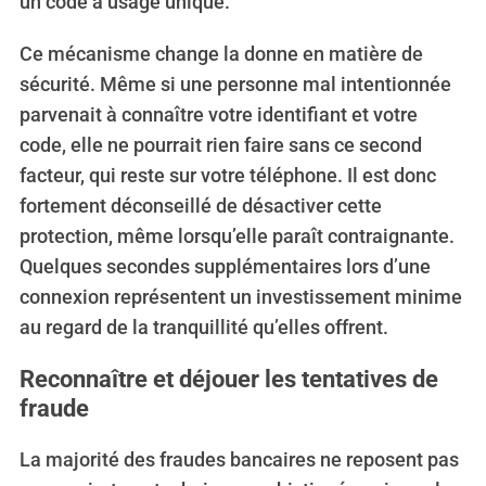
un code à usage unique.
Ce mécanisme change la donne en matière de
sécurité. Même si une personne mal intentionnée
parvenait à connaître votre identifiant et votre
code, elle ne pourrait rien faire sans ce second
facteur, qui reste sur votre téléphone. Il est donc
fortement déconseillé de désactiver cette
protection, même lorsqu’elle paraît contraignante.
Quelques secondes supplémentaires lors d’une
S
connexion représentent un investissement minime
e
au regard de la tranquillité qu’elles offrent.
a
r
Reconnaître et déjouer les tentatives de
c
fraude
h
f
La majorité des fraudes bancaires ne reposent pas
o
r