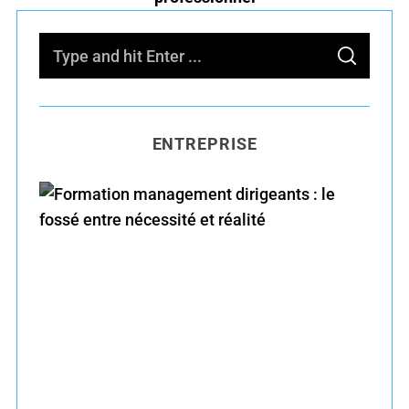
S
S
e
E
A
R
a
C
H
r
ENTREPRISE
c
h
f
o
r
Formation management dirigeants : le fossé
:
entre nécessité et réalité