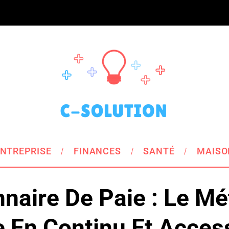
NTREPRISE
FINANCES
SANTÉ
MAISO
naire De Paie : Le Mé
 En Continu Et Acces