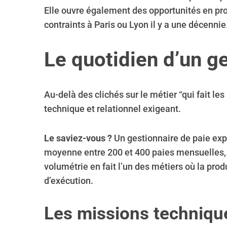
Elle ouvre également des opportunités en pro
contraints à Paris ou Lyon il y a une décennie
S
Le quotidien d’un g
e
a
r
Au-delà des clichés sur le métier “qui fait les
c
technique et relationnel exigeant.
h
f
o
Le saviez-vous ?
Un gestionnaire de paie exp
r
moyenne entre 200 et 400 paies mensuelles, r
:
volumétrie en fait l’un des métiers où la produ
d’exécution.
Les missions techniqu