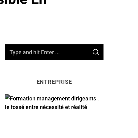
S
S
e
E
A
R
a
C
H
r
ENTREPRISE
c
h
f
o
Formation management
r
dirigeants : le fossé entre
:
nécessité et réalité