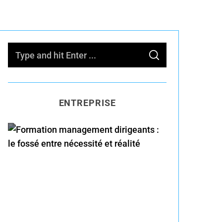
S
S
e
E
A
R
a
C
H
r
ENTREPRISE
c
h
f
o
Formation management
r
dirigeants : le fossé entre
:
nécessité et réalité