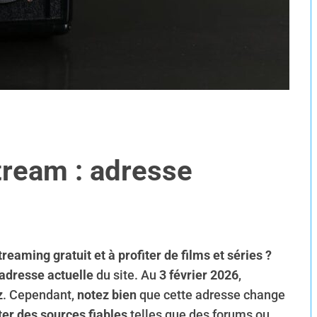
tream : adresse
aming gratuit et à profiter de films et séries ?
adresse actuelle
du site. Au
3 février 2026
,
z
. Cependant,
notez bien
que cette adresse change
ter des sources fiables
telles que des forums ou