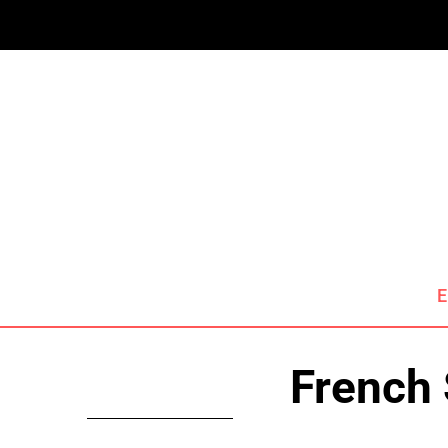
E
French