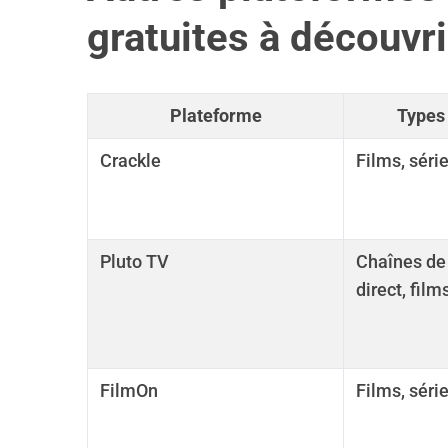
gratuites à découvri
S
Plateforme
Types
e
a
Crackle
Films, séri
r
c
h
f
o
Pluto TV
Chaînes de 
r
direct, film
:
FilmOn
Films, série