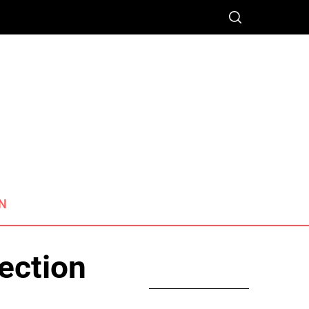
N
ection