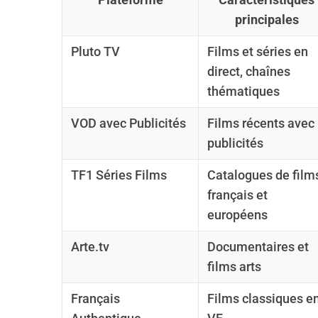
principales
Pluto TV
Films et séries en
direct, chaînes
S
e
thématiques
a
r
VOD avec Publicités
Films récents avec
c
publicités
h
f
TF1 Séries Films
Catalogues de film
o
français et
r
européens
:
Arte.tv
Documentaires et
films arts
Français
Films classiques e