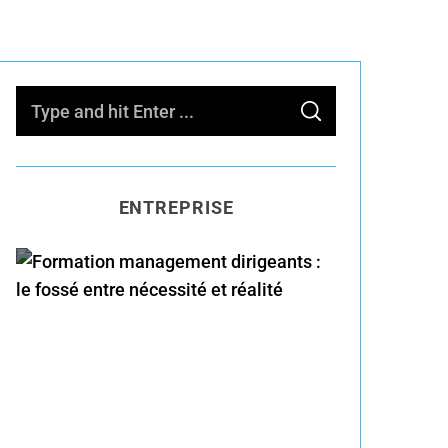
S
S
e
E
A
R
a
C
H
r
ENTREPRISE
c
h
f
o
Formation management
r
dirigeants : le fossé entre
:
nécessité et réalité