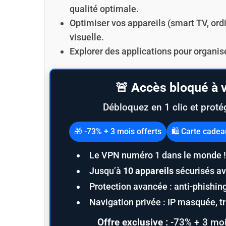
qualité optimale.
Optimiser vos appareils (smart TV, ord
visuelle.
Explorer des applications pour organis
🚨 Accès bloqué à v
Débloquez en 1 clic et proté
🎁 -73% + 3 mois offerts
🛍️ Carte cade
Le VPN numéro 1 dans le monde !
Jusqu’à
10 appareils
sécurisés av
Protection avancée : anti-phishi
Navigation privée : IP masquée, tra
Offre exclusive :
-73% + 3 moi