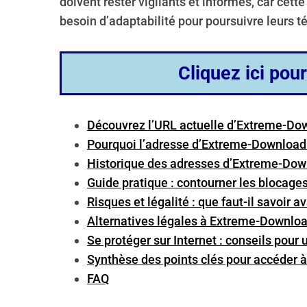
doivent rester vigilants et informés, car ce
o
r
besoin d’adaptabilité pour poursuivre leurs 
:
Cliquez ici pou
Découvrez l’URL actuelle d’Extreme-Do
Pourquoi l’adresse d’Extreme-Download
Historique des adresses d’Extreme-Down
Guide pratique : contourner les blocag
Risques et légalité : que faut-il savoir a
Alternatives légales à Extreme-Download
Se protéger sur Internet : conseils pour
Synthèse des points clés pour accéder 
FAQ