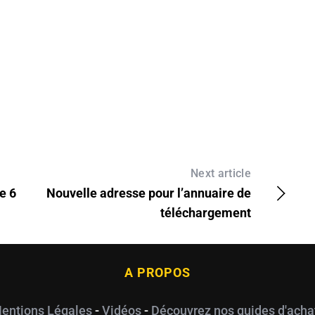
Next article
e 6
Nouvelle adresse pour l’annuaire de
téléchargement
A PROPOS
entions Légales
-
Vidéos
-
Découvrez nos guides d'acha