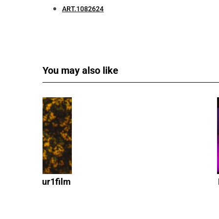
ART.1082624
You may also like
ionne 1jour1film
 Savoir Ici