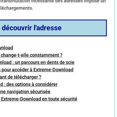
tte transmutation incessante des adresses impose un
téléchargements.
r découvrir l'adresse
wnload
 change-t-elle constamment ?
load : un parcours en dents de scie
es pour accéder à Extreme-Download
vant de télécharger ?
 : des options à considérer
 une navigation sécurisée
à Extreme-Download en toute sécurité