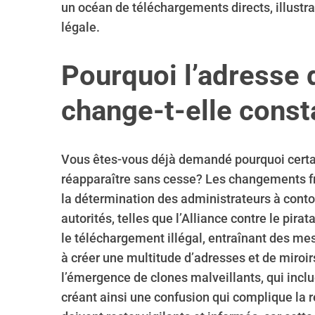
un océan de téléchargements directs, illustran
légale.
Pourquoi l’adresse
change-t-elle cons
Vous êtes-vous déjà demandé pourquoi certai
réapparaître sans cesse? Les changements 
la détermination des administrateurs à cont
S
autorités, telles que l’Alliance contre le pir
e
le téléchargement illégal, entraînant des me
a
r
à créer une multitude d’adresses et de miroir
c
l’émergence de clones malveillants, qui inclu
h
créant ainsi une confusion qui complique la r
f