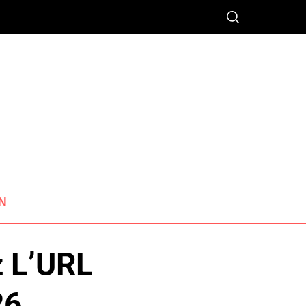
N
z L’URL
26