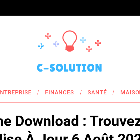
NTREPRISE
FINANCES
SANTÉ
MAISO
e Download : Trouve
ise À Jour 6 Août 20