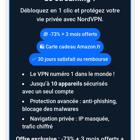
Débloquez en 1 clic et protégez votre
vie privée avec NordVPN.
🎁 -73% + 3 mois offerts
🛍️ Carte cadeau Amazon.fr
✅ 30 jours satisfait ou remboursé
Le VPN numéro 1 dans le monde !
Jusqu’à
10 appareils
sécurisés
avec un seul compte
S
Protection avancée : anti-phishing,
e
blocage des malwares
a
Navigation privée : IP masquée,
r
c
trafic chiffré
h
Offre exclusive :
-73% + 3 mois offerts +
f