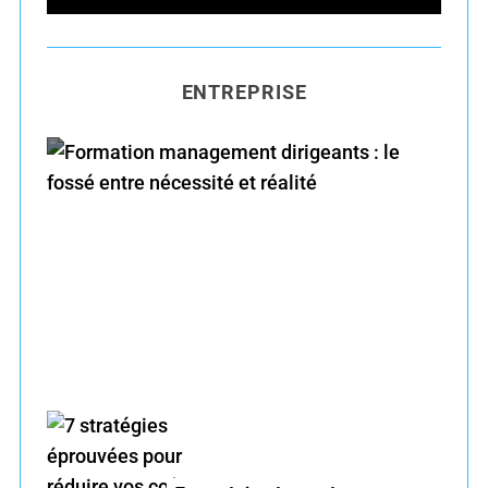
e
E
A
R
a
C
H
r
ENTREPRISE
c
h
f
o
r
Formation management dirigeants : le fossé
:
entre nécessité et réalité