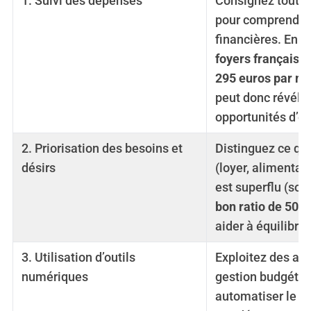
1. Suivi des dépenses
Consignez toute
pour comprendre
financières. En 
foyers français 
295 euros par mo
peut donc révéle
opportunités d’é
2. Priorisation des besoins et
Distinguez ce qui
désirs
(loyer, alimentat
est superflu (sorti
bon ratio de 50-
aider à équilibre
3. Utilisation d’outils
Exploitez des app
numériques
gestion budgétai
automatiser le su