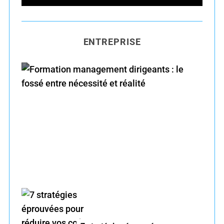
e
E
A
R
a
C
H
r
ENTREPRISE
c
h
f
o
r
Formation management dirigeants : le fossé
:
entre nécessité et réalité