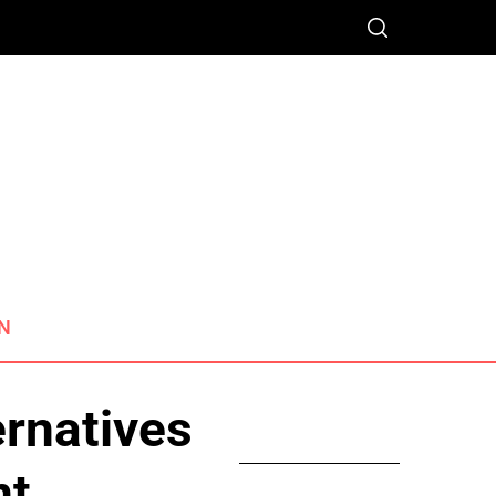
N
ernatives
nt