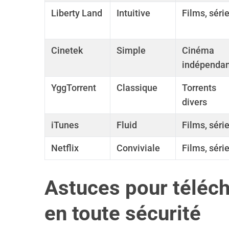
Liberty Land
Intuitive
Films, séri
Cinetek
Simple
Cinéma
indépendan
YggTorrent
Classique
Torrents
divers
iTunes
Fluid
Films, séri
Netflix
Conviviale
Films, séri
Astuces pour téléch
en toute sécurité