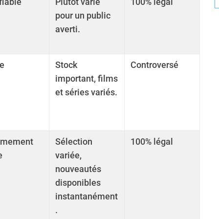
fiable
Plutôt varié
100% légal
pour un public
averti.
le
Stock
Controversé
important, films
et séries variés.
êmement
Sélection
100% légal
e
variée,
nouveautés
disponibles
instantanément
.