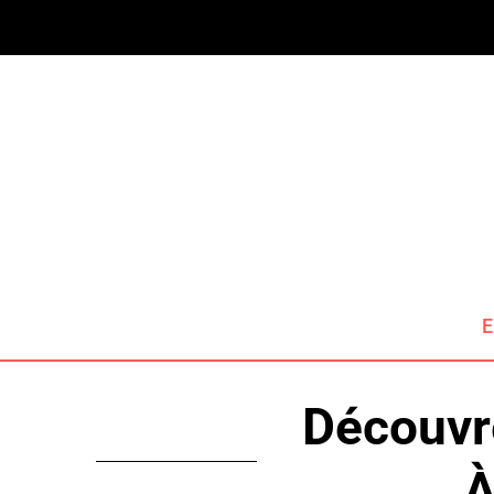
E
Découvre
À