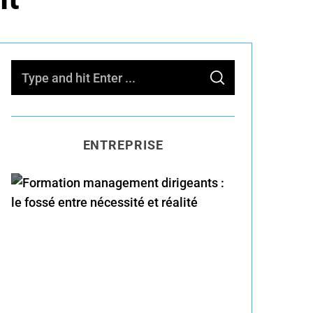
S
S
e
E
A
R
a
C
H
r
ENTREPRISE
c
h
f
o
Formation management
r
dirigeants : le fossé entre
:
nécessité et réalité