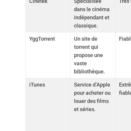
Cinetek
Spécialisée
Très 
dans le cinéma
indépendant et
classique.
S
e
YggTorrent
Un site de
Fiab
a
torrent qui
r
propose une
c
h
vaste
f
bibliothèque.
o
r
iTunes
Service d’Apple
Extr
:
pour acheter ou
fiabl
louer des films
et séries.