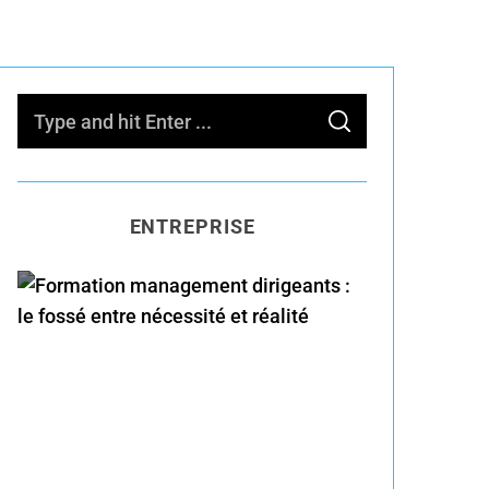
S
S
e
E
A
R
a
C
H
r
ENTREPRISE
c
h
f
o
Formation management
r
dirigeants : le fossé entre
:
nécessité et réalité