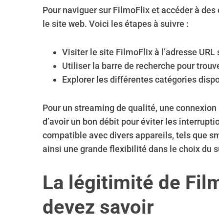
Pour naviguer sur FilmoFlix et accéder à des c
le site web. Voici les étapes à suivre :
S
Visiter le site FilmoFlix à l’adresse URL 
e
Utiliser la barre de recherche pour trouv
a
Explorer les différentes catégories dis
r
c
h
Pour un streaming de qualité, une connexion 
f
d’avoir un bon débit pour éviter les interrupt
o
compatible avec divers appareils, tels que s
r
:
ainsi une grande flexibilité dans le choix du 
La légitimité de Fil
devez savoir