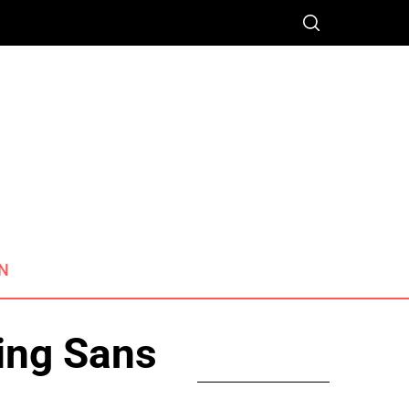
N
ming Sans