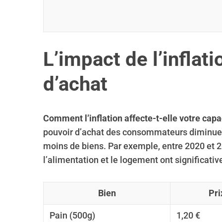
S
L’impact de l’inflati
e
a
d’achat
r
c
h
f
Comment l’inflation affecte-t-elle votre capa
o
pouvoir d’achat des consommateurs diminue,
r
moins de biens. Par exemple, entre 2020 et 2
:
l’alimentation et le logement ont significati
Bien
Pri
Pain (500g)
1,20 €