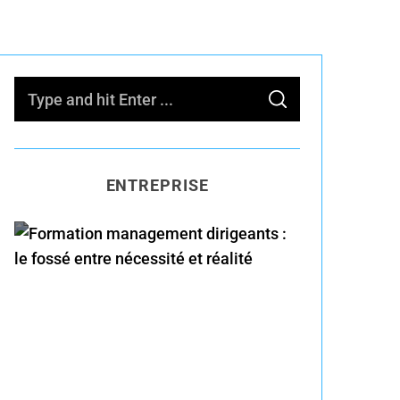
S
S
e
E
A
R
a
C
H
r
ENTREPRISE
c
h
f
o
Formation management
r
dirigeants : le fossé entre
:
nécessité et réalité