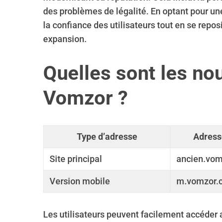
des problèmes de légalité. En optant pour un
la confiance des utilisateurs tout en se repo
expansion.
S
e
Quelles sont les no
a
r
Vomzor ?
c
h
f
o
Type d’adresse
Adress
r
:
Site principal
ancien.vo
Version mobile
m.vomzor.
Les utilisateurs peuvent facilement accéder