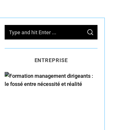
S
S
e
E
A
R
a
C
H
r
ENTREPRISE
c
h
f
o
Formation management
r
dirigeants : le fossé entre
:
nécessité et réalité