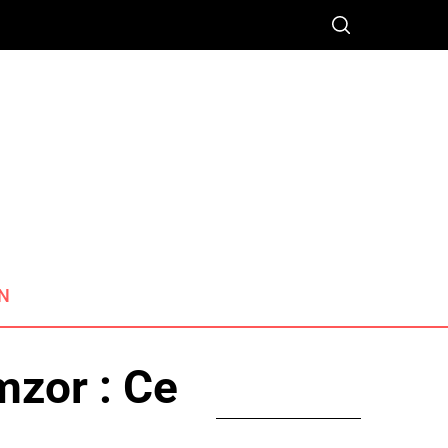
N
zor : Ce