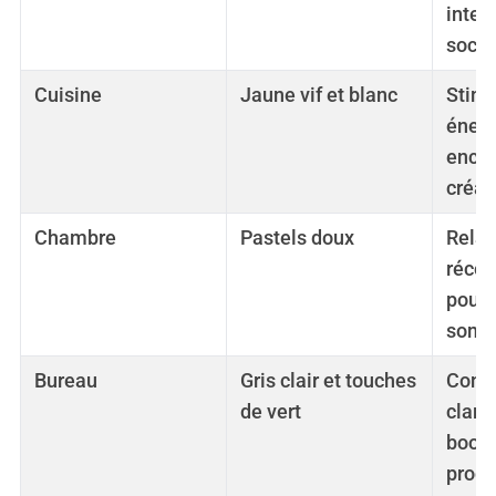
inter
socia
Cuisine
Jaune vif et blanc
Stimu
énerg
encou
créati
Chambre
Pastels doux
Relax
récon
pour 
somm
Bureau
Gris clair et touches
Conce
de vert
clarté
boost
produ