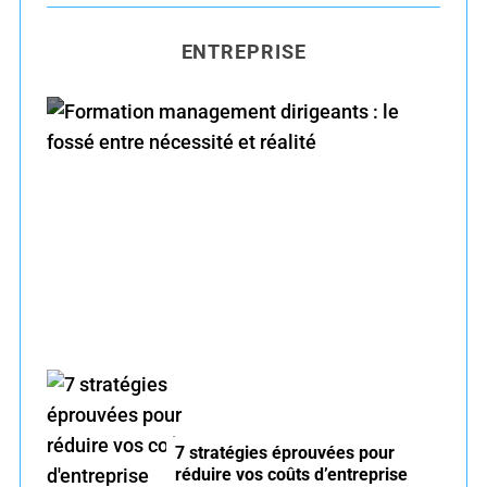
C
H
r
ENTREPRISE
c
h
f
o
r
Formation management dirigeants : le fossé
:
entre nécessité et réalité
7 stratégies éprouvées pour
réduire vos coûts d’entreprise