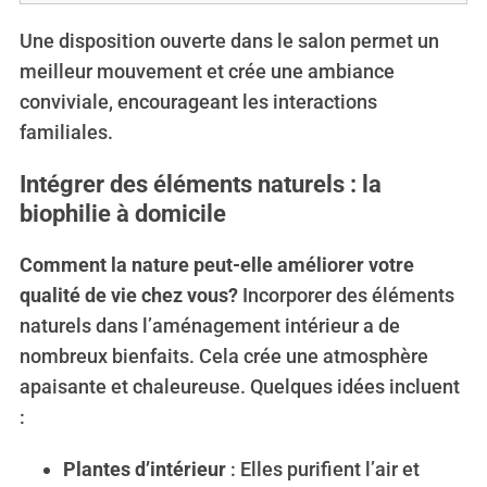
S
e
Une disposition ouverte dans le salon permet un
a
meilleur mouvement et crée une ambiance
r
conviviale, encourageant les interactions
c
familiales.
h
f
o
Intégrer des éléments naturels : la
r
biophilie à domicile
:
Comment la nature peut-elle améliorer votre
qualité de vie chez vous?
Incorporer des éléments
naturels dans l’aménagement intérieur a de
nombreux bienfaits. Cela crée une atmosphère
apaisante et chaleureuse. Quelques idées incluent
:
Plantes d’intérieur
: Elles purifient l’air et