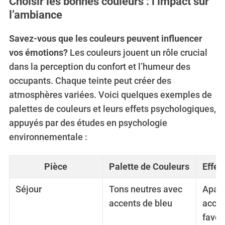
Choisir les bonnes couleurs : l’impact sur
l’ambiance
Savez-vous que les couleurs peuvent influencer
vos émotions?
Les couleurs jouent un rôle crucial
dans la perception du confort et l’humeur des
occupants. Chaque teinte peut créer des
atmosphères variées. Voici quelques exemples de
palettes de couleurs et leurs effets psychologiques,
appuyés par des études en psychologie
environnementale :
Pièce
Palette de Couleurs
Effet
Séjour
Tons neutres avec
Apais
accents de bleu
accue
favor