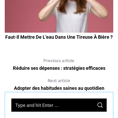
Faut-Il Mettre De L’eau Dans Une Tireuse À Bière ?
Previous article
Réduire ses dépenses : stratégies efficaces
Next article
Adopter des habitudes saines au quotidien
S
S
e
E
A
R
a