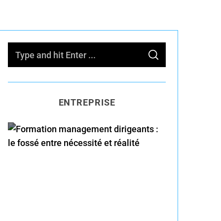
S
S
e
E
A
R
a
C
H
r
ENTREPRISE
c
h
f
o
Formation management
r
dirigeants : le fossé entre
:
nécessité et réalité