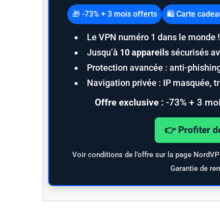
🎁 -73% + 3 mois offerts
🛍️ Carte cade
Le VPN numéro 1 dans le monde !
S
Jusqu’à
10 appareils
sécurisés av
e
Protection avancée : anti-phishi
a
Navigation privée : IP masquée, tra
r
c
Offre exclusive :
-73% + 3 moi
h
f
o
👉 Profiter d
r
:
Voir conditions de l’offre sur la page NordV
Garantie de re