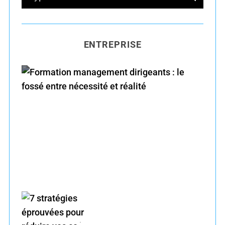
e
E
A
R
a
C
H
r
ENTREPRISE
c
h
f
o
r
Formation management dirigeants : le fossé
:
entre nécessité et réalité