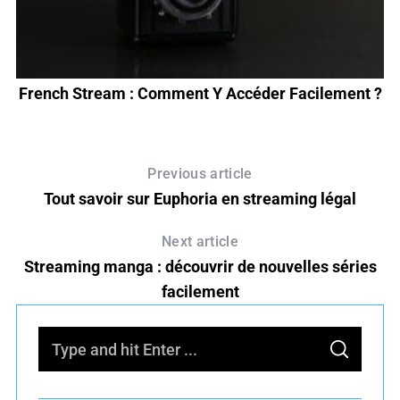
nt
French Stream : Comment Y Accéder Facilement ?
L
Previous article
Tout savoir sur Euphoria en streaming légal
Next article
Streaming manga : découvrir de nouvelles séries
facilement
S
S
e
E
A
R
a
C