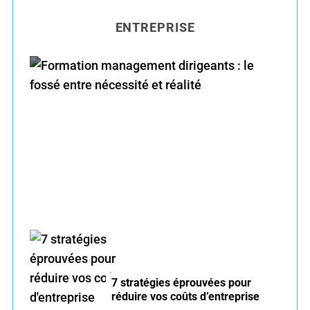
H
r
ENTREPRISE
c
h
f
o
r
Formation management dirigeants : le fossé
:
entre nécessité et réalité
7 stratégies éprouvées pour
réduire vos coûts d’entreprise