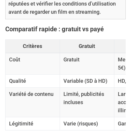
réputées et vérifier les conditions d’utilisation
avant de regarder un film en streaming.
Comparatif rapide : gratuit vs payé
Critères
Gratuit
Coût
Gratuit
Mensu
5€)
Qualité
Variable (SD à HD)
HD, 4
Variété de contenu
Limité, publicités
Large
incluses
acces
illimi
Légitimité
Varie (risques)
Garan