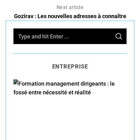
Next article
Gozirav : Les nouvelles adresses à connaître
S
S
e
E
A
R
a
C
H
r
ENTREPRISE
c
h
f
o
r
Formation management dirigeants : le fossé
:
entre nécessité et réalité