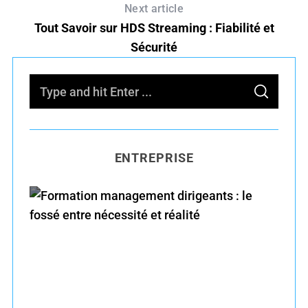
Next article
Tout Savoir sur HDS Streaming : Fiabilité et
Sécurité
S
S
e
E
A
R
a
C
H
r
ENTREPRISE
c
h
f
o
r
Formation management dirigeants : le fossé
:
entre nécessité et réalité