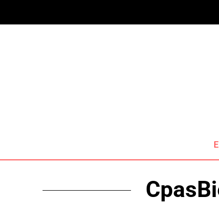
E
CpasBie