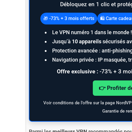
Débloquez en 1 clic et proté
🎁 -73% + 3 mois offerts
🛍️ Carte cade
Le VPN numéro 1 dans le monde !
Jusqu’à
10 appareils
sécurisés av
Protection avancée : anti-phishi
Navigation privée : IP masquée, tra
Offre exclusive :
-73% + 3 moi
👉 Profiter d
Voir conditions de l’offre sur la page NordV
Garantie de re
Parmi les
meilleurs VPN
recommandés pour c