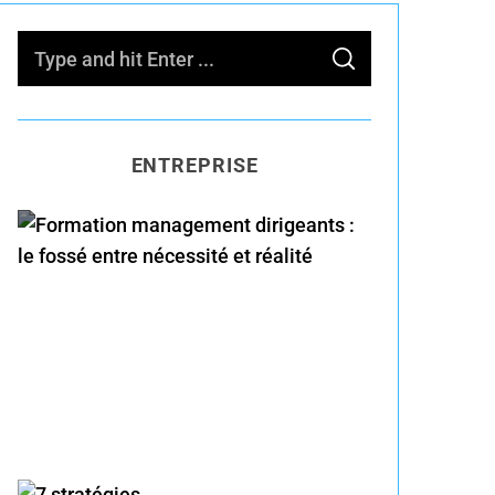
S
S
e
E
A
R
a
C
H
r
ENTREPRISE
c
h
f
o
Formation management
r
dirigeants : le fossé entre
:
nécessité et réalité