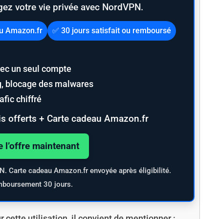
gez votre vie privée avec NordVPN.
au Amazon.fr
✅ 30 jours satisfait ou remboursé
ec un seul compte
ng, blocage des malwares
fic chiffré
s offerts + Carte cadeau Amazon.fr
e l’offre maintenant
PN. Carte cadeau Amazon.fr envoyée après éligibilité.
mboursement 30 jours.
ette utilisation, il convient de mentionner :