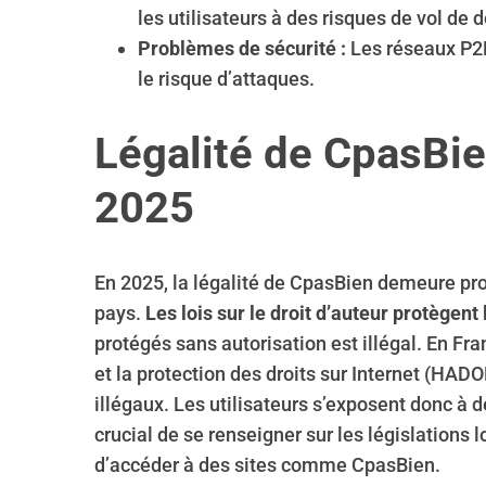
les utilisateurs à des risques de vol de 
Problèmes de sécurité :
Les réseaux P2P
le risque d’attaques.
S
e
Légalité de CpasBien
a
r
2025
c
h
f
o
En 2025, la légalité de CpasBien demeure p
r
pays.
Les lois sur le droit d’auteur protègent
:
protégés sans autorisation est illégal. En Fra
et la protection des droits sur Internet (HAD
illégaux. Les utilisateurs s’exposent donc à d
crucial de se renseigner sur les législations
d’accéder à des sites comme CpasBien.