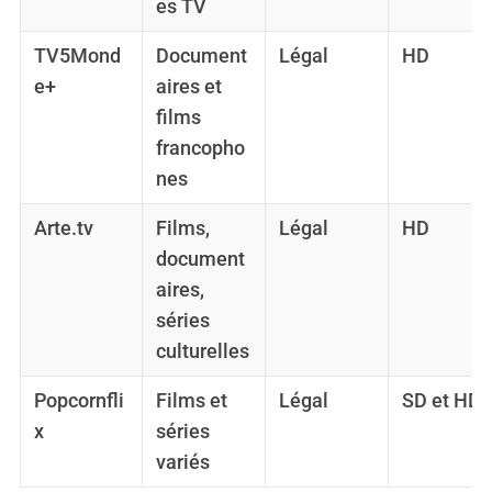
es TV
TV5Mond
Document
Légal
HD
e+
aires et
films
francopho
nes
Arte.tv
Films,
Légal
HD
document
aires,
séries
culturelles
Popcornfli
Films et
Légal
SD et HD
x
séries
variés