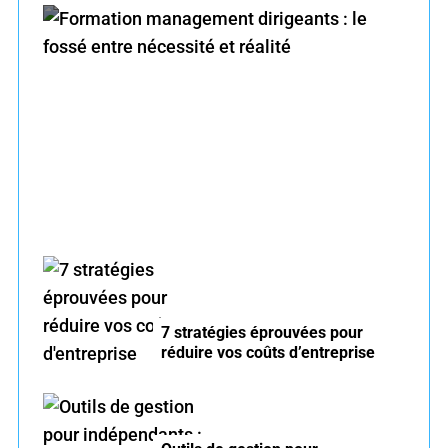
f
o
r
Formation management dirigeants : le fossé
:
entre nécessité et réalité
7 stratégies éprouvées pour
réduire vos coûts d’entreprise