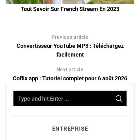
Tout Savoir Sur French Stream En 2023
S
Previous article
Convertisseur YouTube MP3 : Téléchargez
facilement
Next article
Coflix app : Tutoriel complet pour 6 août 2026
S
S
e
E
A
R
a
C
H
r
ENTREPRISE
c
h